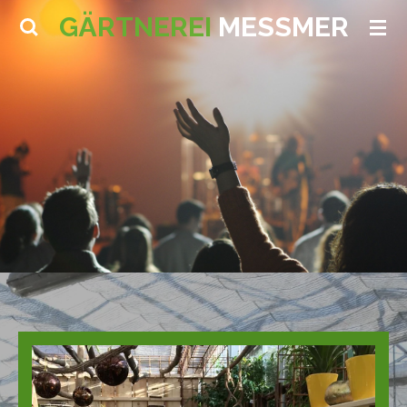
GÄRTNEREI
MESSMER
Zum
Hauptinhalt
springen